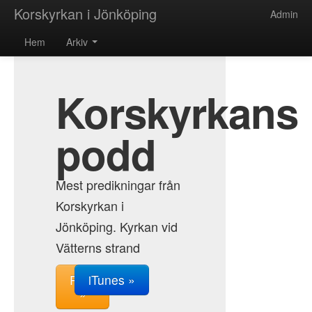
Korskyrkan i Jönköping
Admin
Hem
Arkiv
Korskyrkans
podd
Mest predikningar från
Korskyrkan i
Jönköping. Kyrkan vid
Vätterns strand
RSS
iTunes »
»