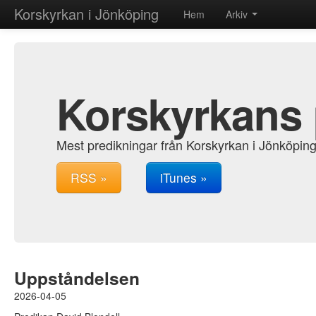
Korskyrkan i Jönköping
Hem
Arkiv
Korskyrkans
Mest predikningar från Korskyrkan i Jönköping
RSS »
iTunes »
Uppståndelsen
2026-04-05