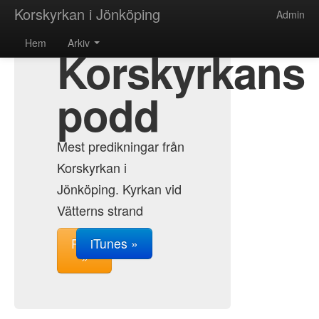
Korskyrkan i Jönköping
Admin
Hem
Arkiv
Korskyrkans
podd
Mest predikningar från
Korskyrkan i
Jönköping. Kyrkan vid
Vätterns strand
RSS
iTunes »
»