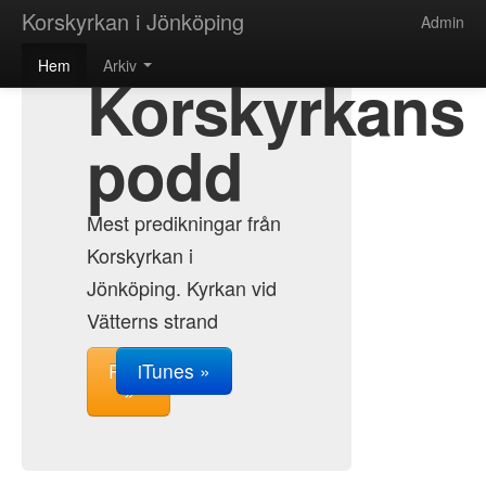
Korskyrkan i Jönköping
Admin
Hem
Arkiv
Korskyrkans
podd
Mest predikningar från
Korskyrkan i
Jönköping. Kyrkan vid
Vätterns strand
RSS
iTunes »
»